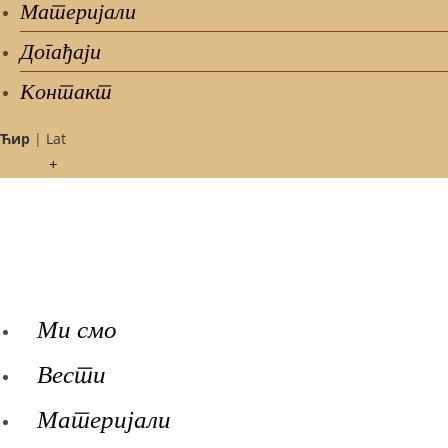
Материјали
Догађаји
Контакт
Ћир
|
Lat
Ми смо
Вести
Материјали