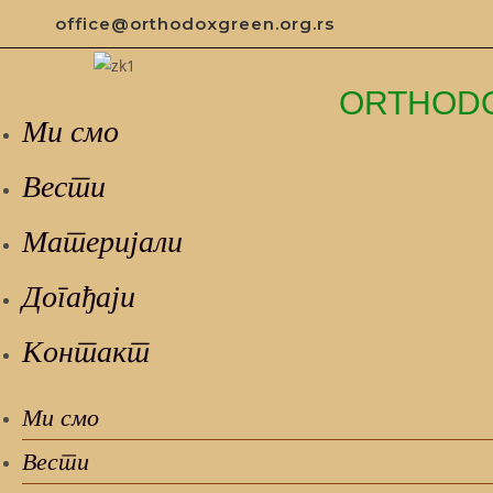
Skip
office@orthodoxgreen.org.rs
to
content
ORTHOD
Ми смо
Вести
Материјали
Догађаји
Контакт
Ми смо
Вести