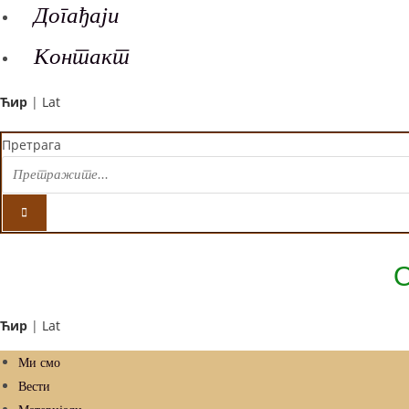
Догађаји
Контакт
Ћир
|
Lat
Претрага
Ћир
|
Lat
Ми смо
Вести