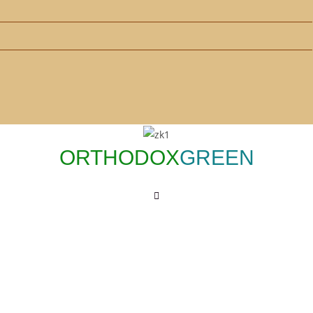
ORTHODOX
GREEN
Main
Menu